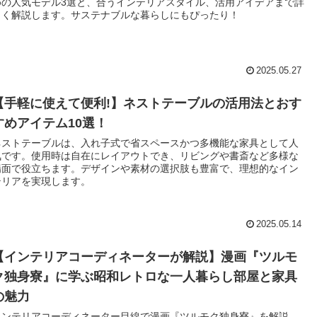
めの人気モデル3選と、合うインテリアスタイル、活用アイデアまで詳
しく解説します。サステナブルな暮らしにもぴったり！
2025.05.27
【手軽に使えて便利!】ネストテーブルの活用法とおす
すめアイテム10選！
ネストテーブルは、入れ子式で省スペースかつ多機能な家具として人
気です。使用時は自在にレイアウトでき、リビングや書斎など多様な
場面で役立ちます。デザインや素材の選択肢も豊富で、理想的なイン
テリアを実現します。
2025.05.14
【インテリアコーディネーターが解説】漫画『ツルモ
ク独身寮』に学ぶ昭和レトロな一人暮らし部屋と家具
の魅力
インテリアコーディネーター目線で漫画『ツルモク独身寮』を解説。