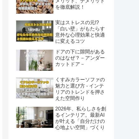
メリット、デメリット
を徹底解説！
実はストレスの元!?
「白い壁」がもたらす
意外な心理効果と快適
に変えるコツ
ドアの下に隙間がある
のはなぜ？－アンダー
カットドア－
くすみカラーソファの
魅力と選び方 - インテ
リアのトレンドを押さ
えた空間作り
2026年、私らしさを創
るインテリア。最新AI
が叶える「自分だけの
心地よい空間」づくり