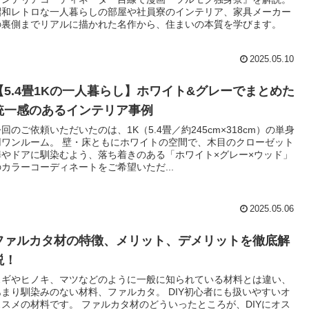
昭和レトロな一人暮らしの部屋や社員寮のインテリア、家具メーカー
の裏側までリアルに描かれた名作から、住まいの本質を学びます。
2025.05.10
【5.4畳1Kの一人暮らし】ホワイト&グレーでまとめた
統一感のあるインテリア事例
回のご依頼いただいたのは、1K（5.4畳／約245cm×318cm）の単身
用ワンルーム。 壁・床ともにホワイトの空間で、木目のクローゼット
扉やドアに馴染むよう、落ち着きのある「ホワイト×グレー×ウッド」
のカラーコーディネートをご希望いただ...
2025.05.06
ファルカタ材の特徴、メリット、デメリットを徹底解
説！
スギやヒノキ、マツなどのように一般に知られている材料とは違い、
あまり馴染みのない材料、ファルカタ。 DIY初心者にも扱いやすいオ
ススメの材料です。 ファルカタ材のどういったところが、DIYにオス