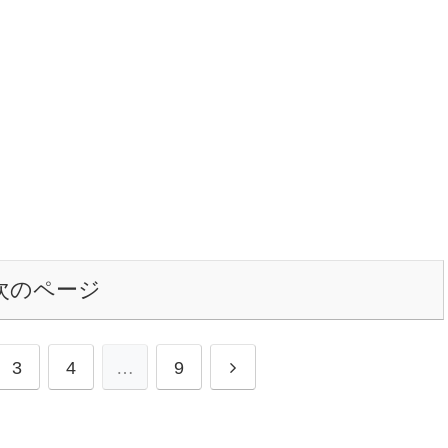
次のページ
次
3
4
…
9
へ