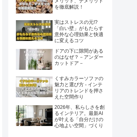
メリット、デメリット
を徹底解説！
実はストレスの元!?
「白い壁」がもたらす
意外な心理効果と快適
に変えるコツ
ドアの下に隙間がある
のはなぜ？－アンダー
カットドア－
くすみカラーソファの
魅力と選び方 - インテ
リアのトレンドを押さ
えた空間作り
2026年、私らしさを創
るインテリア。最新AI
が叶える「自分だけの
心地よい空間」づくり