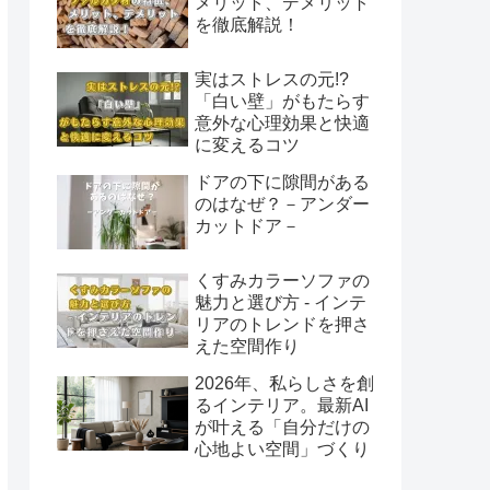
メリット、デメリット
を徹底解説！
実はストレスの元!?
「白い壁」がもたらす
意外な心理効果と快適
に変えるコツ
ドアの下に隙間がある
のはなぜ？－アンダー
カットドア－
くすみカラーソファの
魅力と選び方 - インテ
リアのトレンドを押さ
えた空間作り
2026年、私らしさを創
るインテリア。最新AI
が叶える「自分だけの
心地よい空間」づくり