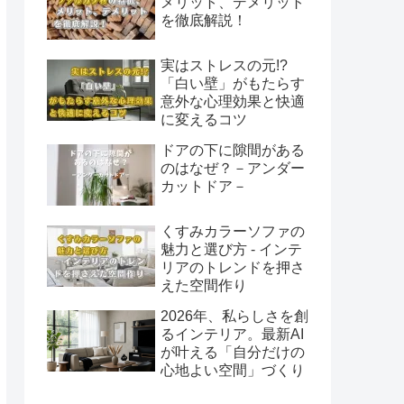
メリット、デメリット
を徹底解説！
実はストレスの元!?
「白い壁」がもたらす
意外な心理効果と快適
に変えるコツ
ドアの下に隙間がある
のはなぜ？－アンダー
カットドア－
くすみカラーソファの
魅力と選び方 - インテ
リアのトレンドを押さ
えた空間作り
2026年、私らしさを創
るインテリア。最新AI
が叶える「自分だけの
心地よい空間」づくり