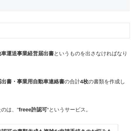
動車運送事業経営届出書
というものを出さなければなり
届出書・事業用自動車連絡書
の合計
4枚
の書類を作成し
のは、”
freee許認可
“というサービス。