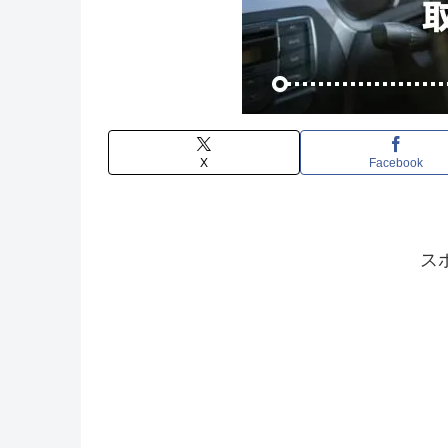
X
Facebook
ス