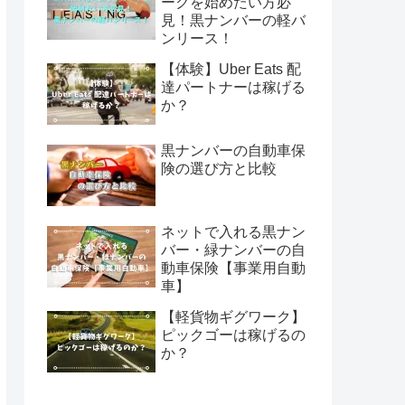
ークを始めたい方必
見！黒ナンバーの軽バ
ンリース！
【体験】Uber Eats 配
達パートナーは稼げる
か？
黒ナンバーの自動車保
険の選び方と比較
ネットで入れる黒ナン
バー・緑ナンバーの自
動車保険【事業用自動
車】
【軽貨物ギグワーク】
ピックゴーは稼げるの
か？