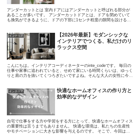
アンダーカットとは 室内ドアにはアンダーカットと呼ばれる部分が
あることが多いです。 アンダーカットドアとは、ドアを閉めていて
も換気ができるように、ドアの下部に1センチ程度の隙間を設けるて
いるドアのことです。 2003年にシックハウス法の施行...
【2026年最新】モダンシックな
インテリア
インテリアでつくる、私だけのリ
ラックス空間
こんにちは。インテリアコーディネーターのinte_codeです。 毎日の
仕事や家事に追われていると、せめて家にいる時間くらいは、ゆっく
りと肩の力を抜いてくつろぎたいですよね。そんな大人の女性に今一
番おすすめしたいのが、2026年に大きな注目...
快適なホームオフィスの作り方と
インテリア
効率的なデザイン
自宅で仕事をする方や学習をする方にとって、快適なホームオフィス
の重要性は言うまでもありません。 快適な環境は、私たちの生産性
やモチベーションに大きな影響を与えるのです。 そこで、今回はホ
ームオフィスを快適にデザインするための秘訣をご紹介しま...