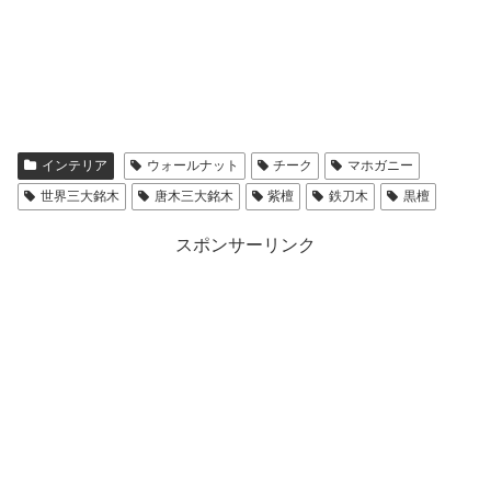
インテリア
ウォールナット
チーク
マホガニー
世界三大銘木
唐木三大銘木
紫檀
鉄刀木
黒檀
スポンサーリンク