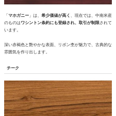
「
マホガニー
」は、
希少価値が高く
、現在では、中南米産
のものは
ワシントン条約にも登録され、取引が制限
されて
います。
深い赤褐色と艶やかな表面、リボン杢が魅力で、古典的な
雰囲気を作り出します。
チーク