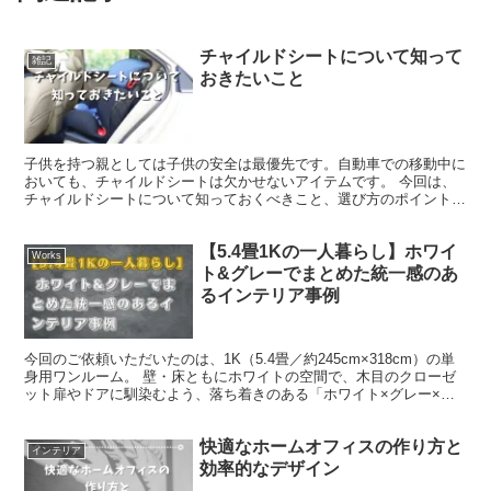
チャイルドシートについて知って
雑記
おきたいこと
子供を持つ親としては子供の安全は最優先です。自動車での移動中に
おいても、チャイルドシートは欠かせないアイテムです。 今回は、
チャイルドシートについて知っておくべきこと、選び方のポイントを
ご紹介します。 チャイルドシートはいつまで必要？ 自動...
【5.4畳1Kの一人暮らし】ホワイ
Works
ト&グレーでまとめた統一感のあ
るインテリア事例
今回のご依頼いただいたのは、1K（5.4畳／約245cm×318cm）の単
身用ワンルーム。 壁・床ともにホワイトの空間で、木目のクローゼ
ット扉やドアに馴染むよう、落ち着きのある「ホワイト×グレー×ウ
ッド」のカラーコーディネートをご希望いただ...
快適なホームオフィスの作り方と
インテリア
効率的なデザイン