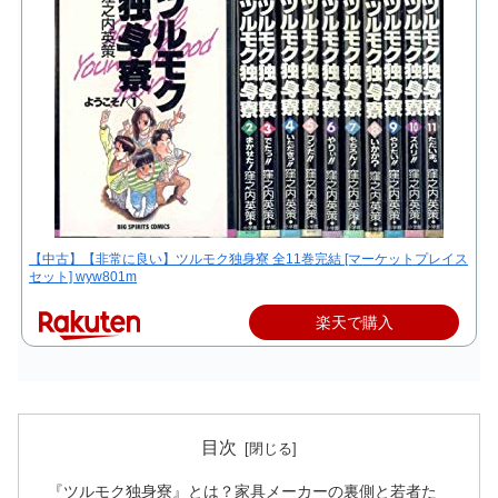
【中古】【非常に良い】ツルモク独身寮 全11巻完結 [マーケットプレイス
セット] wyw801m
楽天で購入
目次
『ツルモク独身寮』とは？家具メーカーの裏側と若者た