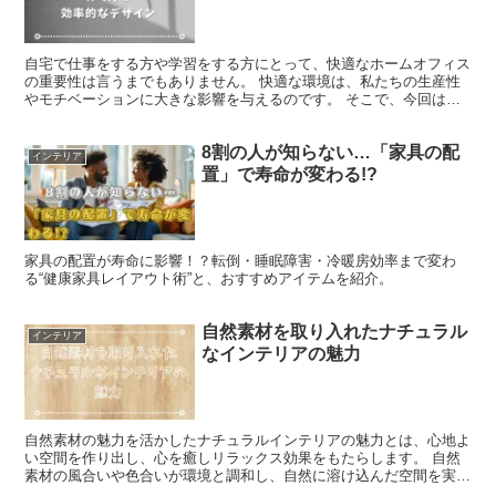
自宅で仕事をする方や学習をする方にとって、快適なホームオフィス
の重要性は言うまでもありません。 快適な環境は、私たちの生産性
やモチベーションに大きな影響を与えるのです。 そこで、今回はホ
ームオフィスを快適にデザインするための秘訣をご紹介しま...
8割の人が知らない…「家具の配
インテリア
置」で寿命が変わる!?
家具の配置が寿命に影響！？転倒・睡眠障害・冷暖房効率まで変わ
る“健康家具レイアウト術”と、おすすめアイテムを紹介。
自然素材を取り入れたナチュラル
インテリア
なインテリアの魅力
自然素材の魅力を活かしたナチュラルインテリアの魅力とは、心地よ
い空間を作り出し、心を癒しリラックス効果をもたらします。 自然
素材の風合いや色合いが環境と調和し、自然に溶け込んだ空間を実現
します。 この記事では、 自然素材の魅力 ナチュラルイ...