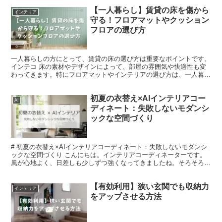
【一人暮らし】賃貸の床を傷から
インテリア
守る！フロアマットやクッション
フロアの選び方
一人暮らしの方にとって、賃貸の床の選び方は重要なポイントです。
インテコ 床の素材やデザインによって、部屋の雰囲気や快適性も変
わってきます。特にフロアマットやインテリアの選び方は、一人暮ら
しの生活において大きな影響を与える要素です。 そこで...
初夏の衣替え×AIインテリアコー
AI
ディネート：失敗しないモダンシ
ックな空間づくり
# 初夏の衣替え×AIインテリアコーディネート：失敗しないモダンシ
ックな空間づくり こんにちは。インテリアコーディネーターです。
風が心地よく、日差しも少しずつ強くなってきましたね。そろそろお
部屋も、重たい冬の装いから軽やかな「初夏」のスタ...
【有効利用】狭い玄関でも収納力
インテリア
をアップさせる方法