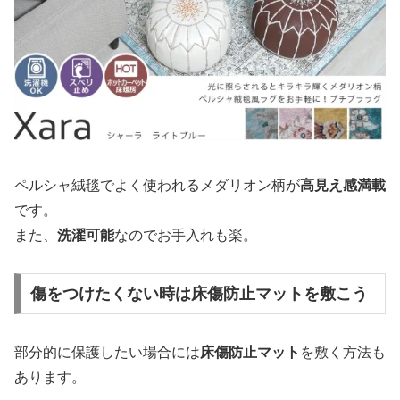
ペルシャ絨毯でよく使われるメダリオン柄が
高見え感満載
です。
また、
洗濯可能
なのでお手入れも楽。
傷をつけたくない時は床傷防止マットを敷こう
部分的に保護したい場合には
床傷防止マット
を敷く方法も
あります。