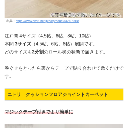
出典：
https://www.nitori-net.jp/ec/product/5680701s/
江戸間 4サイズ（4.5帖、6帖、8帖、10帖）
本間
3サイズ
（4.5帖、6帖、8帖）展開です。
どのサイズも
2分割
のロール状の状態で届きます。
巻ぐせをとったら裏からテープで貼り合わせて敷くだけで
す。
ニトリ クッションフロアジョイントカーペット
マジックテープ付きでより簡単に