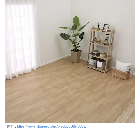
参照：
https://www.nitori-net.jp/ec/product/5654335s/