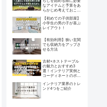
らしを始める際に必要
なアイテムと予算をあ
らかじめ考えておこ
う！
【初めての子供部屋】
小学生の男の子が喜ぶ
レイアウト！
【有効利用】狭い玄関
でも収納力をアップさ
せる方法
古材×ネストテーブル
の魅力とおすすめ3
選！インテリア実例と
コーディネートのポイ
ント
インテリア業界のトレ
ンド4つをご紹介