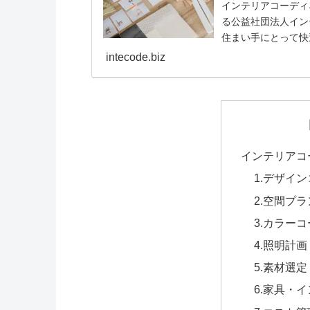
インテリアコーディ
る公益社団法人イン
住まい手にとって快
格認定する専門職で..
intecode.biz
インテリアコ
1.デザイ
2.空間プ
3.カラー
4.照明計画
5.素材選定
6.家具・